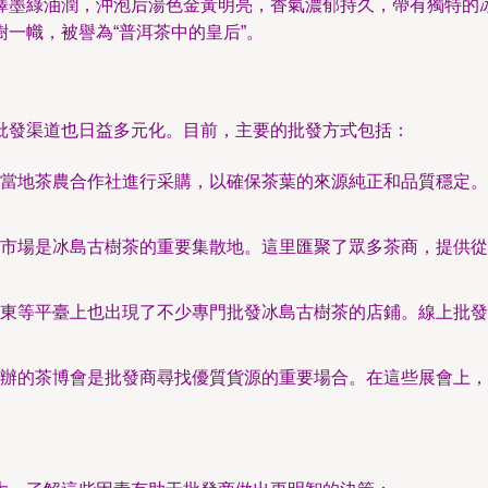
澤墨綠油潤，沖泡后湯色金黃明亮，香氣濃郁持久，帶有獨特的
一幟，被譽為“普洱茶中的皇后”。
批發渠道也日益多元化。目前，主要的批發方式包括：
當地茶農合作社進行采購，以確保茶葉的來源純正和品質穩定。
市場是冰島古樹茶的重要集散地。這里匯聚了眾多茶商，提供從
東等平臺上也出現了不少專門批發冰島古樹茶的店鋪。線上批發
辦的茶博會是批發商尋找優質貨源的重要場合。在這些展會上，