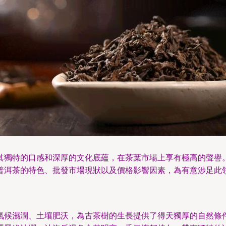
其獨特的口感和深厚的文化底蘊，在茶葉市場上享有極高的聲譽
普洱茶的特色、批發市場現狀以及價格影響因素，為有意涉足此
氣候濕潤、土壤肥沃，為古茶樹的生長提供了得天獨厚的自然條