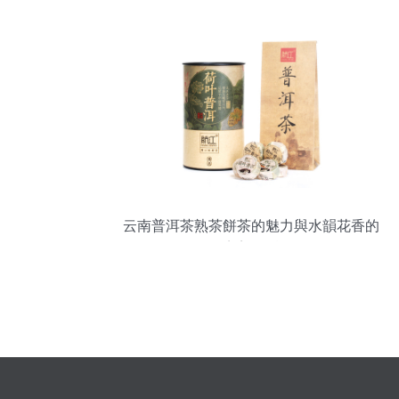
云南普洱茶熟茶餅茶的魅力與水韻花香的
完美邂逅