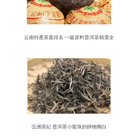
云南特產茶葉排名 一級原料普洱茶精選全
集
伍洲茶紀 普洱茶小龍珠的靜物獨白