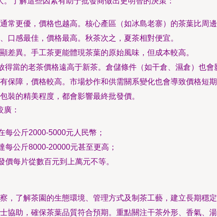
大。了解這些因素有助于批發商做出更明智的決策：
通常更優，價格也越高。核心產區（如冰島老寨）的茶葉比周邊
、口感最佳，價格最高。秋茶次之，夏茶相對便宜。
顯差異。手工茶更能體現茶葉的原始風味，但成本較高。
存放得當的老茶價格遠高于新茶。倉儲條件（如干倉、濕倉）也會
有保障，價格較高。市場炒作和供需關系變化也會導致價格短期
包裝的精美程度，都會影響最終批發價。
較廣：
每公斤2000-5000元人民幣；
公斤8000-20000元甚至更高；
批發價每片從數百元到上萬元不等。
察，了解茶園的生態環境、管理方式及制茶工藝，建立長期穩定
士協助，確保茶葉品質符合預期。重點關注干茶外形、香氣、湯