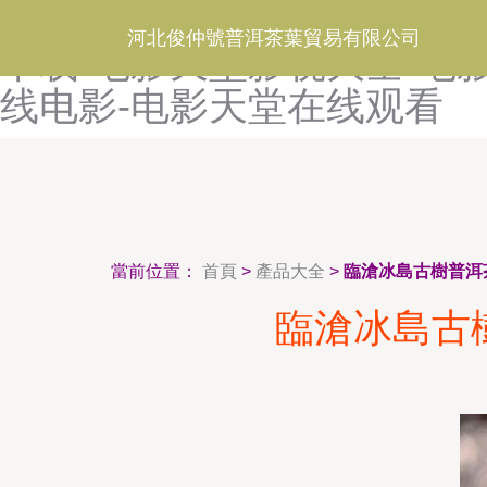
电影天堂迅雷下载免费下载-
河北俊仲號普洱茶葉貿易有限公司
下载-电影天堂影视大全-电
线电影-电影天堂在线观看
當前位置：
首頁
>
產品大全
>
臨滄冰島古樹普洱
臨滄冰島古