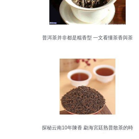
普洱茶并非都是糯香型 一文看懂茶香與茶
具的選擇
探秘云南10年陳香 勐海宮廷熟普散茶的時
光韻味與批發優勢