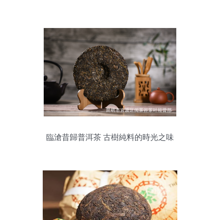
臨滄昔歸普洱茶 古樹純料的時光之味