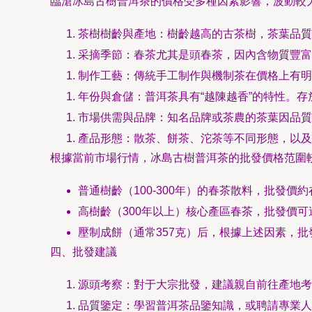
臨滄冰島古樹普洱茶的價格受多種因素影響，波動較
茶樹樹齡與產地：樹齡越高的古茶樹，茶葉品質
采摘季節：春茶尤其是頭春茶，因內含物質豐富
制作工藝：傳統手工制作與機制茶在價格上有明
年份與倉儲：普洱茶具有“越陳越香”的特性。
市場供需與品牌：知名品牌或茶農的茶葉因品質
產品形態：散茶、餅茶、沱茶等不同形態，以及
根據當前市場行情，冰島古樹普洱茶的批發價格范圍
普通樹齡（100-300年）的春茶散料，批發價約在
高樹齡（300年以上）核心產區春茶，批發價可達每
壓制成餅（通常357克）后，根據上述因素，
四、批發建議
源頭考察：對于大宗批發，建議親自前往產地考
品質鑒定：學習普洱茶品鑒知識，或聘請專業人