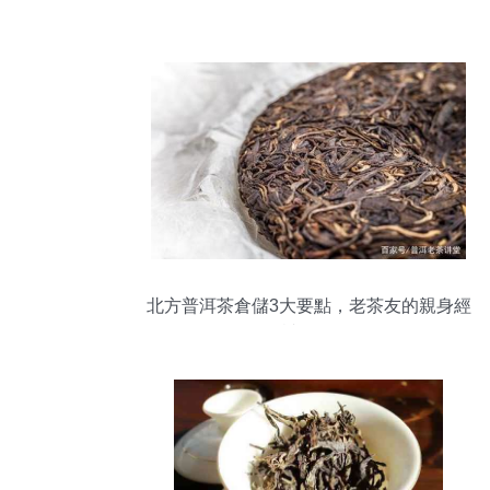
北方普洱茶倉儲3大要點，老茶友的親身經
驗請收下！