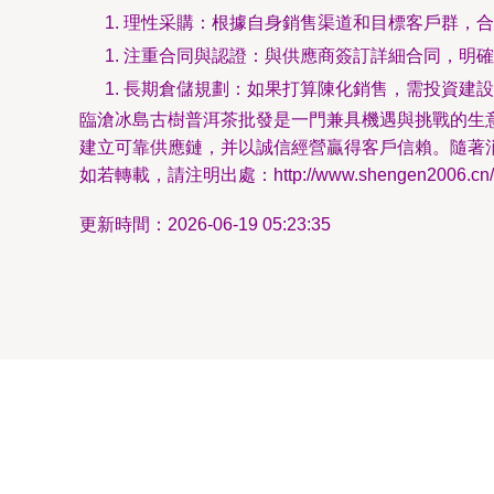
理性采購：根據自身銷售渠道和目標客戶群，合
注重合同與認證：與供應商簽訂詳細合同，明確
長期倉儲規劃：如果打算陳化銷售，需投資建設
臨滄冰島古樹普洱茶批發是一門兼具機遇與挑戰的生
建立可靠供應鏈，并以誠信經營贏得客戶信賴。隨著
如若轉載，請注明出處：http://www.shengen2006.cn/pro
更新時間：2026-06-19 05:23:35