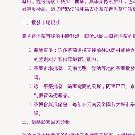
原料，經過傳統工藝加工而成。其茶葉條索肥壯，色
耐泡度極高。這些特點使得冰島古樹茶在普洱茶中獨樹
二、批發市場現狀
隨著普洱茶市場的不斷升溫，臨滄冰島古樹普洱茶的
產地直供：許多茶商選擇直接前往冰島村或通過
的鑒別能力和供應鏈管理能力。
茶葉市場批發：云南昆明、臨滄等地的茶葉批發
購。
線上平臺批發：隨著電商的發展，阿里巴巴、京
到假冒偽劣產品。
茶博會與展銷會：每年在云南及全國各大城市舉
議。
三、價格影響因素分析