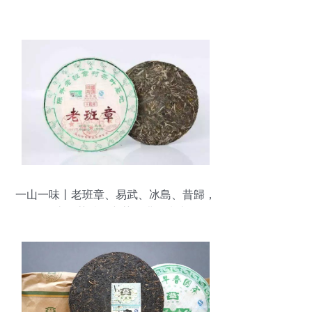
一山一味丨老班章、易武、冰島、昔歸，
各山頭茶特色與茶具搭配指南